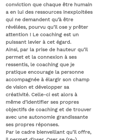
conviction que chaque être humain 
a en lui des ressources inexploitées 
qui ne demandent qu’à être 
révélées, pourvu qu’il ose y prêter 
attention ! Le coaching est un 
puissant levier à cet égard.
Ainsi, par la 
prise de hauteur 
qu’il 
permet et la 
connexion à ses 
ressentis
, le coaching que je 
pratique encourage la personne 
accompagnée à élargir son champ 
de vision et 
développer sa 
créativité
. Celle-ci est alors à 
même d’
identifier ses propres 
objectifs 
de coaching et de trouver 
avec une 
autonomie
 grandissante 
ses propres réponses
.
Par le 
cadre bienveillant
 qu’il offre, 
il permet d’
oser
. Oser se (re-) 