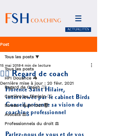
ACTUALITÉS
Post
Tous les posts
15 mai 2018
4 min de lecture
Tous les posts
🧏‍♀️ Regard de coach
HPI Douance 🦓
Dernière mise à jour :
20 févr. 2021
Regard de Coach 🧏‍♀️
Florence Saint Hilaire, 
Carrière au féminin 🙋‍♀️
interviewée par le cabinet Birds 
Conseil, présente sa vision du 
Stress - Burn-Out 🤯
coaching professionnel
Avocats ⚖️
Professionnels du droit ⚖️
Parlez-nous de vous et de vos 