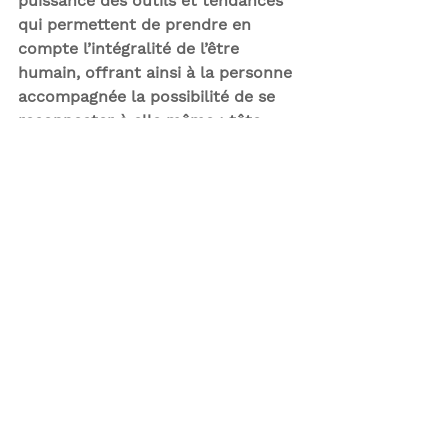
puissance des outils et tendances 
qui permettent de prendre en 
compte l’intégralité de l’être 
humain, offrant ainsi à la personne 
accompagnée la possibilité de se 
reconnecter à elle même : tête, 
cœur, corps, dans l’ici et 
maintenant.
De manière plus spécifique, j’aime 
compléter l’utilisation ponctuelle 
d’outils psychométriques tels le 
MBTI ou le TKI – qui offrent un 
éclairage neutre et rationnel – par  
l’utilisation régulière d’outils 
expérientiels
 : photo-langage, 
métaphores, techniques 
d’improvisation, musique, dessin, 
et, cerise sur le gâteau, le horse 
coaching, l’un des outils les plus 