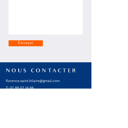
Envoyer
NOUS CONTACTER
florence.saint.hilaire@gmail.com
T:
07 89 07 14 66
147 rue de Paris,
92100 Boulogne-Billancourt
S'ABONNER