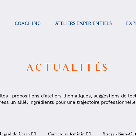
E
COACHING
ATELIERS EXPERIENTIELS
EXP
ACTUALITÉS
ités : propositions d'ateliers thématiques, suggestions de lec
ress un allié, ingrédients pour une trajectoire professionnell
Regard de Coach 🧏‍♀️
Carrière au féminin 🙋‍♀️
Stress - Burn-Ou