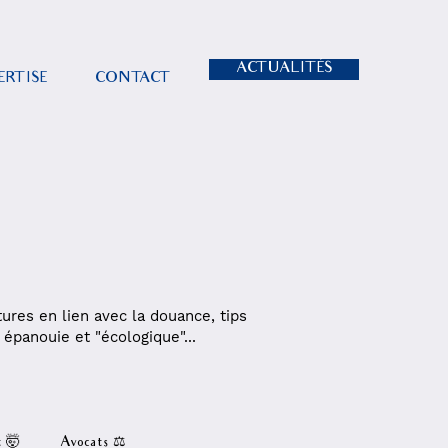
ACTUALITÉS
ERTISE
CONTACT
tures en lien avec la douance, tips
e épanouie et "écologique"...
t 🤯
Avocats ⚖️