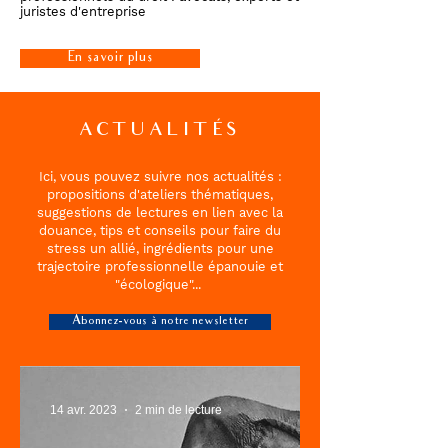
juristes d'entreprise
En savoir plus
ACTUALITÉS
Ici, vous pouvez suivre nos actualités :
propositions d'ateliers thématiques,
suggestions de lectures en lien avec la
douance, tips et conseils pour faire du
stress un allié, ingrédients pour une
trajectoire professionnelle épanouie et
"écologique"...
Abonnez-vous à notre newsletter
14 avr. 2023
2 min de lecture