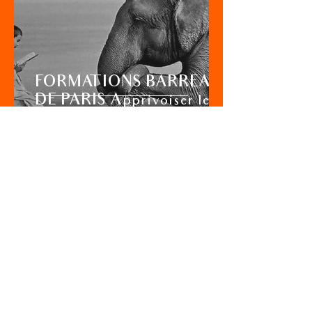
FORMATIONS BARREAU
DE PARIS Apprivoiser le
stress, en faire un allié !
27 juin 2022
1 min de lecture
⚖️ AVOCATS -