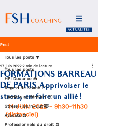
ACTUALITÉS
Post
Tous les posts
27 juin 2022
2 min de lecture
Tous les posts
FORMATIONS BARREAU
HPI Douance 🦓
DE PARIS Apprivoiser le
Regard de Coach 🧏‍♀️
stress, en faire un allié !
Carrière au féminin 🙋‍♀️
 14 JUIN 2022 - 9h30-11h30 
Stress - Burn-Out 🤯
(distanciel)
Avocats ⚖️
Professionnels du droit ⚖️