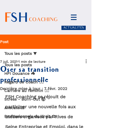
ACTUALITÉS
Post
Tous les posts
7 juil. 2021
1 min de lecture
Tous les posts
Oser sa transition
HPI Douance 🦓
professionnelle
Regard de Coach 🧏‍♀️
Dernière mise à jour :
7 févr. 2022
Carrière au féminin 🙋‍♀️
FSH Coaching se réjouit de 
Stress - Burn-Out 🤯
participer une nouvelle fois aux 
Avocats ⚖️
Professionnels du droit ⚖️
ateliers organisés par Rives de 
Seine Entreprise et Emploi, dans le 