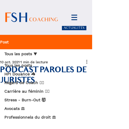
ACTUALITÉS
Post
Tous les posts
10 oct. 2021
1 min de lecture
Tous les posts
PODCAST PAROLES DE
HPI Douance 🦓
JURISTES
Regard de Coach 🧏‍♀️
Carrière au féminin 🙋‍♀️
Stress - Burn-Out 🤯
Avocats ⚖️
Professionnels du droit ⚖️