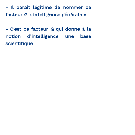
- Il parait légitime de nommer ce 
facteur G « intelligence générale »
- C’est ce facteur G qui donne à la 
notion d’intelligence une base 
scientifique 
INTELLIGENCE
TESTS
QI
HPI Douance 🦓
Regard de Coach 🧏‍♀️
Voir tout
Posts récents