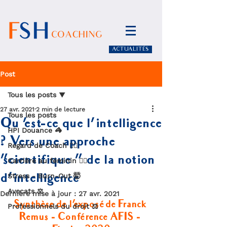
ACTUALITÉS
Post
Tous les posts
27 avr. 2021
2 min de lecture
Tous les posts
Qu 'est-ce que l'intelligence
HPI Douance 🦓
? Vers une approche
Regard de Coach 🧏‍♀️
"scientifique " de la notion
Carrière au féminin 🙋‍♀️
d'intelligence
Stress - Burn-Out 🤯
Avocats ⚖️
Dernière mise à jour :
27 avr. 2021
Synthèse de l'exposé de Franck 
Professionnels du droit ⚖️
Remus - Conférence AFIS - 